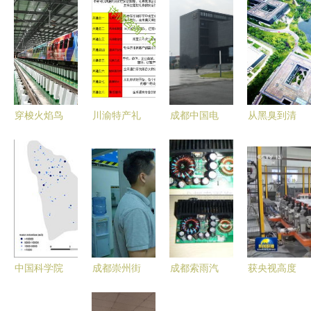
穿梭火焰鸟
川渝特产礼
成都中国电
从黑臭到清
的光影 成
包提货券与
子集团厂房
澄 成都华
都地铁18号
智能提货系
车间新风系
为景观湖清
线的照明系
统 成都、
统安装 打
水型生态系
统与中国轨
重庆双城联
造绿色智能
统构建工程
道交通的未
动
生产环境
的实践与启
来演绎
示
中国科学院
成都崇州街
成都索雨汽
获央视高度
成都分院
头走一走
车电子科技
赞扬！领克
技术创新引
其他电源与
Z20“智