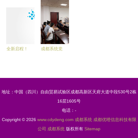
领产业变
点火系统产
造”赢在起
革，现代化
品概览
跑线？成都
产业体系活
工厂揭秘
力四射
全新启程！
成都系统党
约克IWE水
支部开
生态系统成
展“喜迎二
都体验馆盛
十大 奋进
大开幕
新征程”系
地址：中国（四川）自由贸易试验区成都高新区天府大道中段530号2栋
列活动纪实
16层1605号
电话：-
Copyright © 2026
www.cdydeng.com
成都系统
成都优噔信息科技有限
公司
成都系统
版权所有
Sitemap