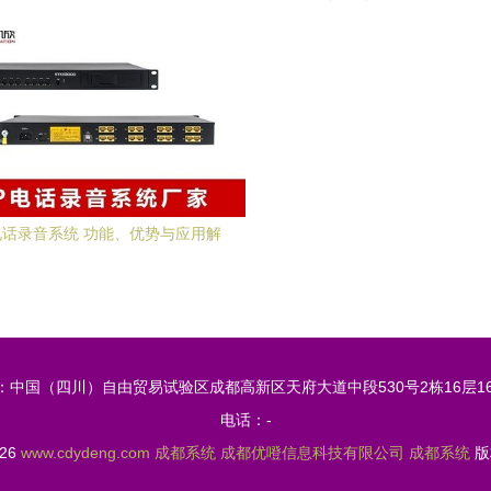
(附参展攻略)
新区，助力成都智慧系统产
电话录音系统 功能、优势与应用解
析
：中国（四川）自由贸易试验区成都高新区天府大道中段530号2栋16层16
电话：-
026
www.cdydeng.com
成都系统
成都优噔信息科技有限公司
成都系统
版