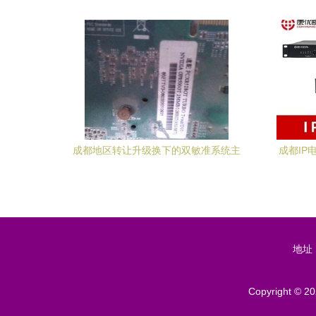
睿智前行——成都快闪秀启幕智能进阶未
来
成都地区转让升级换下的双敏准系统主
成都IP
板，附赠完整系统配置
地址
Copyright © 2