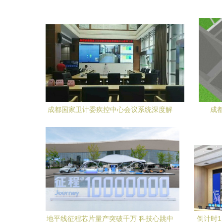
成都国家卫计委疾控中心会议系统深度解
成
析
地平线征程芯片量产突破千万 科技心跳中
倒计时