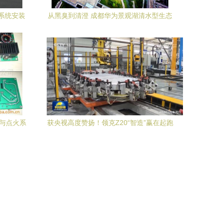
系统安装
从黑臭到清澄 成都华为景观湖清水型生态
系统构建工程的实践与启示
源与点火系
获央视高度赞扬！领克Z20“智造”赢在起跑
线？成都工厂揭秘